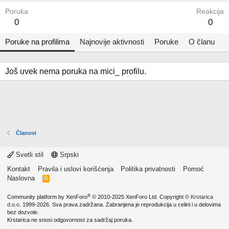
Poruka
Reakcija
0
0
Poruke na profilima
Najnovije aktivnosti
Poruke
O članu
Još uvek nema poruka na mici_ profilu.
Članovi
Svetli stil
Srpski
Kontakt
Pravila i uslovi korišćenja
Politika privatnosti
Pomoć
Naslovna
R
S
S
®
Community platform by XenForo
© 2010-2025 XenForo Ltd.
Copyright ©
Krstarica
d.o.o.
1999-2026. Sva prava zadržana. Zabranjena je reprodukcija u celini i u delovima
bez dozvole.
Krstarica ne snosi odgovornost za sadržaj poruka.