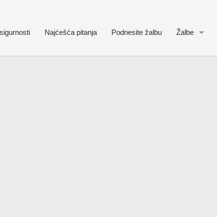
sigurnosti
Najćešća pitanja
Podnesite žalbu
Žalbe