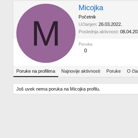
Micojka
M
Početnik
Učlanjen
26.03.2022.
Poslednja aktivnost
08.04.20
Poruka
0
Poruke na profilima
Najnovije aktivnosti
Poruke
O čl
Još uvek nema poruka na Micojka profilu.