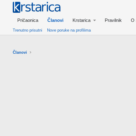
Pričaonica
Članovi
Krstarica
Pravilnik
O 
Trenutno prisutni
Nove poruke na profilima
Članovi