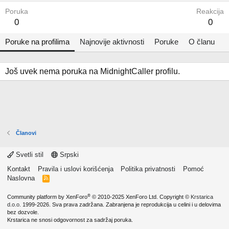
Poruka
Reakcija
0
0
Poruke na profilima
Najnovije aktivnosti
Poruke
O članu
Još uvek nema poruka na MidnightCaller profilu.
Članovi
Svetli stil
Srpski
Kontakt
Pravila i uslovi korišćenja
Politika privatnosti
Pomoć
Naslovna
R
S
S
®
Community platform by XenForo
© 2010-2025 XenForo Ltd.
Copyright ©
Krstarica
d.o.o.
1999-2026. Sva prava zadržana. Zabranjena je reprodukcija u celini i u delovima
bez dozvole.
Krstarica ne snosi odgovornost za sadržaj poruka.