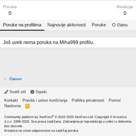
Poruka
Reakcija
0
0
Poruke na profilima
Najnovije aktivnosti
Poruke
O članu
Još uvek nema poruka na Miha999 profilu.
Članovi
Svetli stil
Srpski
Kontakt
Pravila i uslovi korišćenja
Politika privatnosti
Pomoć
Naslovna
R
S
S
®
Community platform by XenForo
© 2010-2025 XenForo Ltd.
Copyright ©
Krstarica
d.o.o.
1999-2026. Sva prava zadržana. Zabranjena je reprodukcija u celini i u delovima
bez dozvole.
Krstarica ne snosi odgovornost za sadržaj poruka.