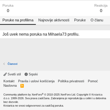
Poruka
Reakcija
0
0
Poruke na profilima
Najnovije aktivnosti
Poruke
O članu
Još uvek nema poruka na Mihaela73 profilu.
Članovi
Svetli stil
Srpski
Kontakt
Pravila i uslovi korišćenja
Politika privatnosti
Pomoć
Naslovna
R
S
S
®
Community platform by XenForo
© 2010-2025 XenForo Ltd.
Copyright ©
Krstarica
d.o.o.
1999-2026. Sva prava zadržana. Zabranjena je reprodukcija u celini i u delovima
bez dozvole.
Krstarica ne snosi odgovornost za sadržaj poruka.