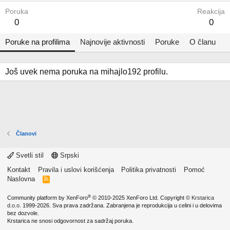
Poruka
Reakcija
0
0
Poruke na profilima
Najnovije aktivnosti
Poruke
O članu
Još uvek nema poruka na mihajlo192 profilu.
Članovi
Svetli stil
Srpski
Kontakt
Pravila i uslovi korišćenja
Politika privatnosti
Pomoć
Naslovna
R
S
S
®
Community platform by XenForo
© 2010-2025 XenForo Ltd.
Copyright ©
Krstarica
d.o.o.
1999-2026. Sva prava zadržana. Zabranjena je reprodukcija u celini i u delovima
bez dozvole.
Krstarica ne snosi odgovornost za sadržaj poruka.