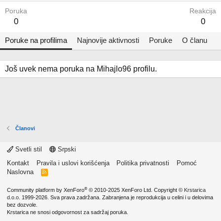
Poruka
Reakcija
0
0
Poruke na profilima
Najnovije aktivnosti
Poruke
O članu
Još uvek nema poruka na Mihajlo96 profilu.
Članovi
Svetli stil
Srpski
Kontakt
Pravila i uslovi korišćenja
Politika privatnosti
Pomoć
Naslovna
R
S
S
®
Community platform by XenForo
© 2010-2025 XenForo Ltd.
Copyright ©
Krstarica
d.o.o.
1999-2026. Sva prava zadržana. Zabranjena je reprodukcija u celini i u delovima
bez dozvole.
Krstarica ne snosi odgovornost za sadržaj poruka.