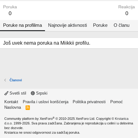
Poruka
Reakcija
0
0
Poruke na profilima
Najnovije aktivnosti
Poruke
O članu
Još uvek nema poruka na Miikkii profilu.
Članovi
Svetli stil
Srpski
Kontakt
Pravila i uslovi korišćenja
Politika privatnosti
Pomoć
Naslovna
R
S
S
®
Community platform by XenForo
© 2010-2025 XenForo Ltd.
Copyright ©
Krstarica
d.o.o.
1999-2026. Sva prava zadržana. Zabranjena je reprodukcija u celini i u delovima
bez dozvole.
Krstarica ne snosi odgovornost za sadržaj poruka.