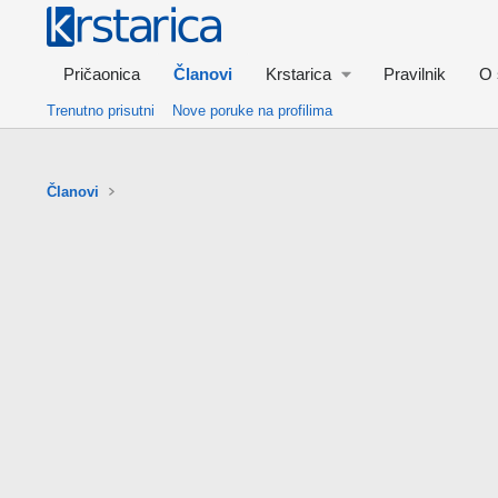
Pričaonica
Članovi
Krstarica
Pravilnik
O 
Trenutno prisutni
Nove poruke na profilima
Članovi