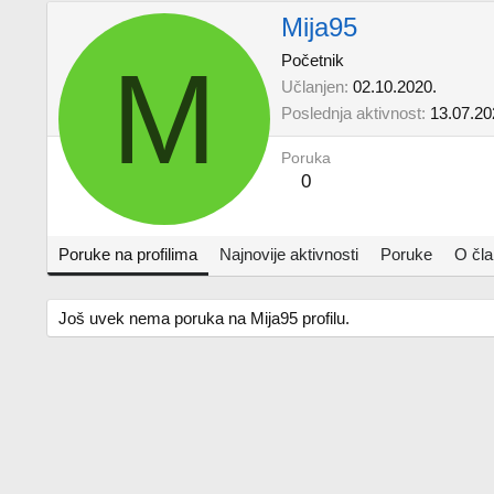
Mija95
M
Početnik
Učlanjen
02.10.2020.
Poslednja aktivnost
13.07.20
Poruka
0
Poruke na profilima
Najnovije aktivnosti
Poruke
O čl
Još uvek nema poruka na Mija95 profilu.