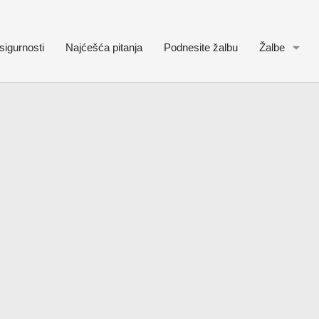
sigurnosti
Najćešća pitanja
Podnesite žalbu
Žalbe