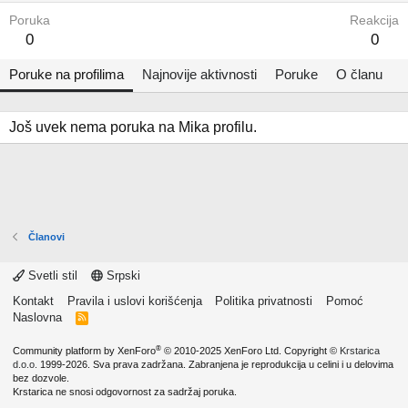
Poruka
Reakcija
0
0
Poruke na profilima
Najnovije aktivnosti
Poruke
O članu
Još uvek nema poruka na Mika profilu.
Članovi
Svetli stil
Srpski
Kontakt
Pravila i uslovi korišćenja
Politika privatnosti
Pomoć
Naslovna
R
S
S
®
Community platform by XenForo
© 2010-2025 XenForo Ltd.
Copyright ©
Krstarica
d.o.o.
1999-2026. Sva prava zadržana. Zabranjena je reprodukcija u celini i u delovima
bez dozvole.
Krstarica ne snosi odgovornost za sadržaj poruka.