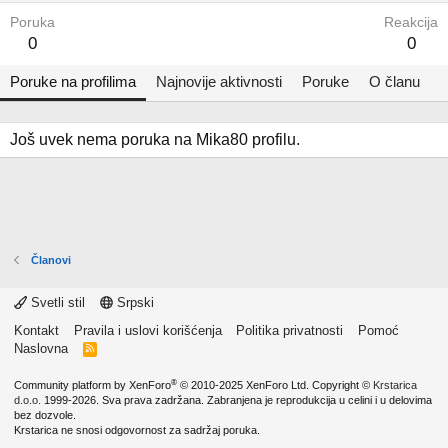
Poruka
Reakcija
0
0
Poruke na profilima
Najnovije aktivnosti
Poruke
O članu
Još uvek nema poruka na Mika80 profilu.
Članovi
Svetli stil
Srpski
Kontakt
Pravila i uslovi korišćenja
Politika privatnosti
Pomoć
Naslovna
R
S
S
®
Community platform by XenForo
© 2010-2025 XenForo Ltd.
Copyright ©
Krstarica
d.o.o.
1999-2026. Sva prava zadržana. Zabranjena je reprodukcija u celini i u delovima
bez dozvole.
Krstarica ne snosi odgovornost za sadržaj poruka.