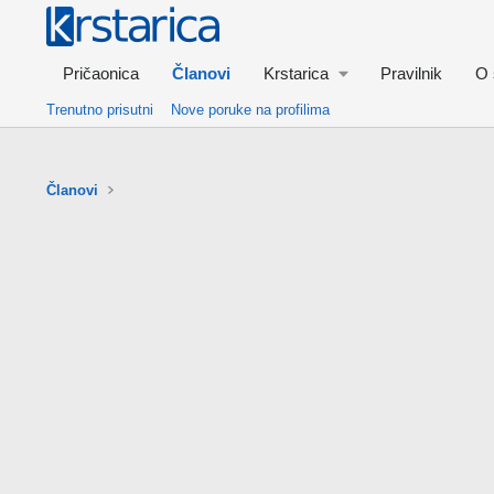
Pričaonica
Članovi
Krstarica
Pravilnik
O 
Trenutno prisutni
Nove poruke na profilima
Članovi