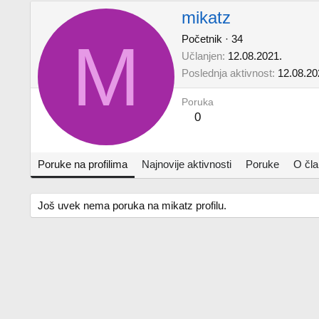
mikatz
M
Početnik
·
34
Učlanjen
12.08.2021.
Poslednja aktivnost
12.08.20
Poruka
0
Poruke na profilima
Najnovije aktivnosti
Poruke
O čl
Još uvek nema poruka na mikatz profilu.