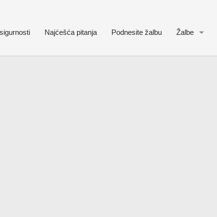
sigurnosti
Najćešća pitanja
Podnesite žalbu
Žalbe