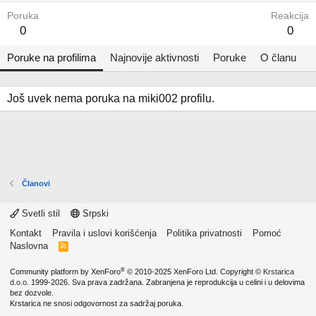
Poruka
Reakcija
0
0
Poruke na profilima
Najnovije aktivnosti
Poruke
O članu
Još uvek nema poruka na miki002 profilu.
Članovi
Svetli stil
Srpski
Kontakt
Pravila i uslovi korišćenja
Politika privatnosti
Pomoć
Naslovna
R
S
S
®
Community platform by XenForo
© 2010-2025 XenForo Ltd.
Copyright ©
Krstarica
d.o.o.
1999-2026. Sva prava zadržana. Zabranjena je reprodukcija u celini i u delovima
bez dozvole.
Krstarica ne snosi odgovornost za sadržaj poruka.