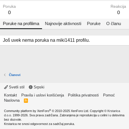
Poruka
Reakcija
0
0
Poruke na profilima
Najnovije aktivnosti
Poruke
O članu
Još uvek nema poruka na miki1411 profilu.
Članovi
Svetli stil
Srpski
Kontakt
Pravila i uslovi korišćenja
Politika privatnosti
Pomoć
Naslovna
R
S
S
®
Community platform by XenForo
© 2010-2025 XenForo Ltd.
Copyright ©
Krstarica
d.o.o.
1999-2026. Sva prava zadržana. Zabranjena je reprodukcija u celini i u delovima
bez dozvole.
Krstarica ne snosi odgovornost za sadržaj poruka.