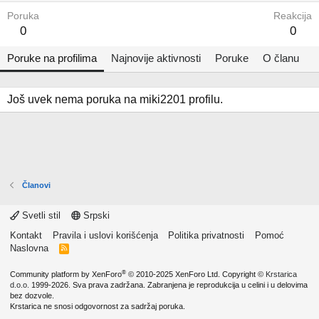
Poruka
Reakcija
0
0
Poruke na profilima
Najnovije aktivnosti
Poruke
O članu
Još uvek nema poruka na miki2201 profilu.
Članovi
Svetli stil
Srpski
Kontakt
Pravila i uslovi korišćenja
Politika privatnosti
Pomoć
Naslovna
R
S
S
®
Community platform by XenForo
© 2010-2025 XenForo Ltd.
Copyright ©
Krstarica
d.o.o.
1999-2026. Sva prava zadržana. Zabranjena je reprodukcija u celini i u delovima
bez dozvole.
Krstarica ne snosi odgovornost za sadržaj poruka.