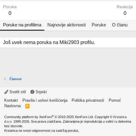
Poruka
Reakcija
0
0
Poruke na profilima
Najnovije aktivnosti
Poruke
O članu
Još uvek nema poruka na Miki2903 profilu.
Članovi
Svetli stil
Srpski
Kontakt
Pravila i uslovi korišćenja
Politika privatnosti
Pomoć
Naslovna
R
S
S
®
Community platform by XenForo
© 2010-2025 XenForo Ltd.
Copyright ©
Krstarica
d.o.o.
1999-2026. Sva prava zadržana. Zabranjena je reprodukcija u celini i u delovima
bez dozvole.
Krstarica ne snosi odgovornost za sadržaj poruka.