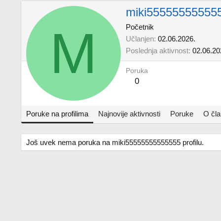
miki55555555555
M
Početnik
Učlanjen
02.06.2026.
Poslednja aktivnost
02.06.20
Poruka
0
Poruke na profilima
Najnovije aktivnosti
Poruke
O čl
Još uvek nema poruka na miki55555555555555 profilu.