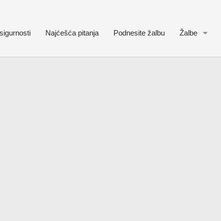
sigurnosti
Najćešća pitanja
Podnesite žalbu
Žalbe