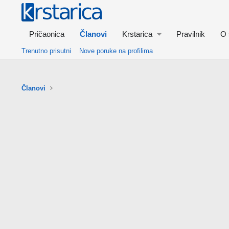
Pričaonica
Članovi
Krstarica
Pravilnik
O 
Trenutno prisutni
Nove poruke na profilima
Članovi