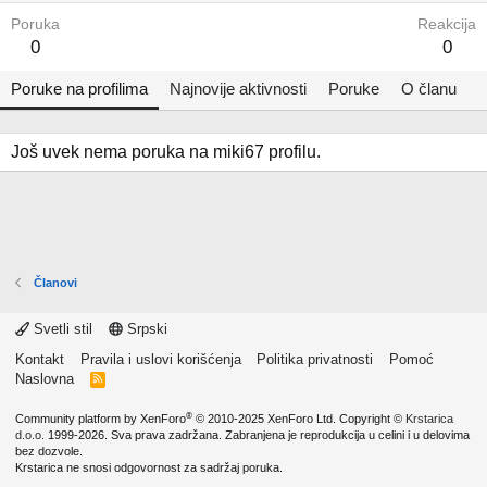
Poruka
Reakcija
0
0
Poruke na profilima
Najnovije aktivnosti
Poruke
O članu
Još uvek nema poruka na miki67 profilu.
Članovi
Svetli stil
Srpski
Kontakt
Pravila i uslovi korišćenja
Politika privatnosti
Pomoć
Naslovna
R
S
S
®
Community platform by XenForo
© 2010-2025 XenForo Ltd.
Copyright ©
Krstarica
d.o.o.
1999-2026. Sva prava zadržana. Zabranjena je reprodukcija u celini i u delovima
bez dozvole.
Krstarica ne snosi odgovornost za sadržaj poruka.