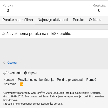
Poruka
Reakcija
0
0
Poruke na profilima
Najnovije aktivnosti
Poruke
O članu
Još uvek nema poruka na miki88 profilu.
Članovi
Svetli stil
Srpski
Kontakt
Pravila i uslovi korišćenja
Politika privatnosti
Pomoć
Naslovna
R
S
S
®
Community platform by XenForo
© 2010-2025 XenForo Ltd.
Copyright ©
Krstarica
d.o.o.
1999-2026. Sva prava zadržana. Zabranjena je reprodukcija u celini i u delovima
bez dozvole.
Krstarica ne snosi odgovornost za sadržaj poruka.