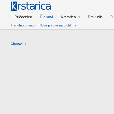
Pričaonica
Članovi
Krstarica
Pravilnik
O 
Trenutno prisutni
Nove poruke na profilima
Članovi