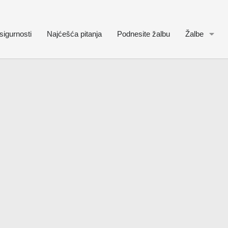
sigurnosti
Najćešća pitanja
Podnesite žalbu
Žalbe