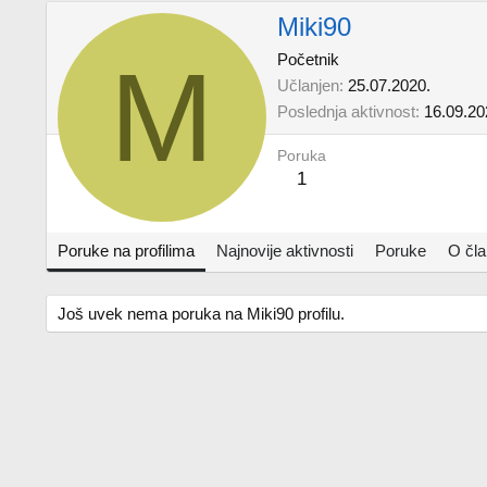
Miki90
M
Početnik
Učlanjen
25.07.2020.
Poslednja aktivnost
16.09.20
Poruka
1
Poruke na profilima
Najnovije aktivnosti
Poruke
O čl
Još uvek nema poruka na Miki90 profilu.