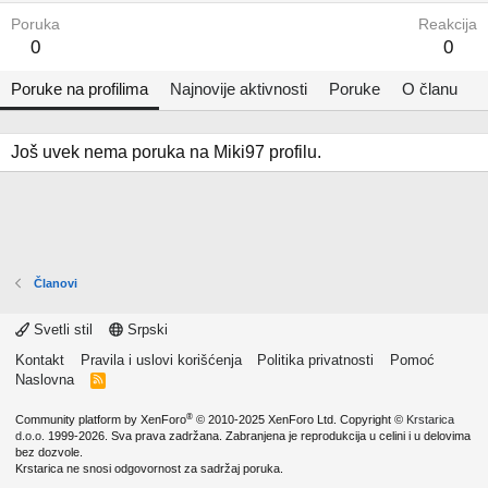
Poruka
Reakcija
0
0
Poruke na profilima
Najnovije aktivnosti
Poruke
O članu
Još uvek nema poruka na Miki97 profilu.
Članovi
Svetli stil
Srpski
Kontakt
Pravila i uslovi korišćenja
Politika privatnosti
Pomoć
Naslovna
R
S
S
®
Community platform by XenForo
© 2010-2025 XenForo Ltd.
Copyright ©
Krstarica
d.o.o.
1999-2026. Sva prava zadržana. Zabranjena je reprodukcija u celini i u delovima
bez dozvole.
Krstarica ne snosi odgovornost za sadržaj poruka.