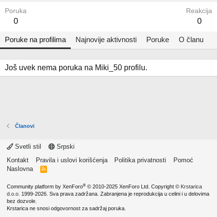
Poruka
Reakcija
0
0
Poruke na profilima
Najnovije aktivnosti
Poruke
O članu
Još uvek nema poruka na Miki_50 profilu.
Članovi
Svetli stil
Srpski
Kontakt
Pravila i uslovi korišćenja
Politika privatnosti
Pomoć
Naslovna
R
S
S
®
Community platform by XenForo
© 2010-2025 XenForo Ltd.
Copyright ©
Krstarica
d.o.o.
1999-2026. Sva prava zadržana. Zabranjena je reprodukcija u celini i u delovima
bez dozvole.
Krstarica ne snosi odgovornost za sadržaj poruka.