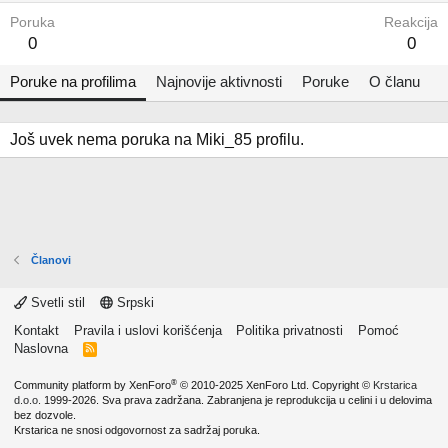
Poruka
Reakcija
0
0
Poruke na profilima
Najnovije aktivnosti
Poruke
O članu
Još uvek nema poruka na Miki_85 profilu.
Članovi
Svetli stil
Srpski
Kontakt
Pravila i uslovi korišćenja
Politika privatnosti
Pomoć
Naslovna
R
S
S
®
Community platform by XenForo
© 2010-2025 XenForo Ltd.
Copyright ©
Krstarica
d.o.o.
1999-2026. Sva prava zadržana. Zabranjena je reprodukcija u celini i u delovima
bez dozvole.
Krstarica ne snosi odgovornost za sadržaj poruka.