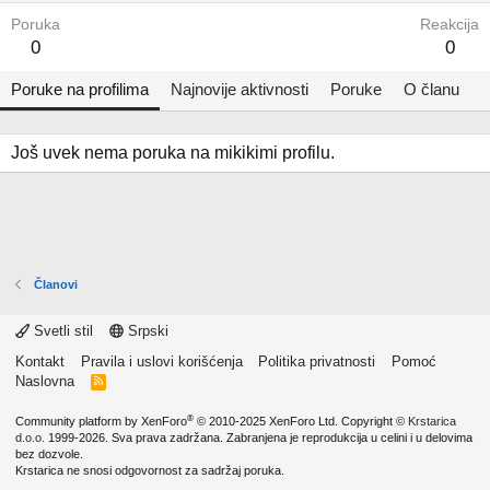
Poruka
Reakcija
0
0
Poruke na profilima
Najnovije aktivnosti
Poruke
O članu
Još uvek nema poruka na mikikimi profilu.
Članovi
Svetli stil
Srpski
Kontakt
Pravila i uslovi korišćenja
Politika privatnosti
Pomoć
Naslovna
R
S
S
®
Community platform by XenForo
© 2010-2025 XenForo Ltd.
Copyright ©
Krstarica
d.o.o.
1999-2026. Sva prava zadržana. Zabranjena je reprodukcija u celini i u delovima
bez dozvole.
Krstarica ne snosi odgovornost za sadržaj poruka.