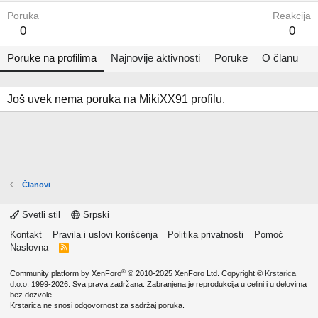
Poruka
Reakcija
0
0
Poruke na profilima
Najnovije aktivnosti
Poruke
O članu
Još uvek nema poruka na MikiXX91 profilu.
Članovi
Svetli stil
Srpski
Kontakt
Pravila i uslovi korišćenja
Politika privatnosti
Pomoć
Naslovna
R
S
S
®
Community platform by XenForo
© 2010-2025 XenForo Ltd.
Copyright ©
Krstarica
d.o.o.
1999-2026. Sva prava zadržana. Zabranjena je reprodukcija u celini i u delovima
bez dozvole.
Krstarica ne snosi odgovornost za sadržaj poruka.