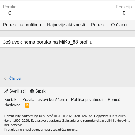
Poruka
Reakcija
0
0
Poruke na profilima
Najnovije aktivnosti
Poruke
O članu
Još uvek nema poruka na MiKs_88 profilu.
Članovi
Svetli stil
Srpski
Kontakt
Pravila i uslovi korišćenja
Politika privatnosti
Pomoć
Naslovna
R
S
S
®
Community platform by XenForo
© 2010-2025 XenForo Ltd.
Copyright ©
Krstarica
d.o.o.
1999-2026. Sva prava zadržana. Zabranjena je reprodukcija u celini i u delovima
bez dozvole.
Krstarica ne snosi odgovornost za sadržaj poruka.