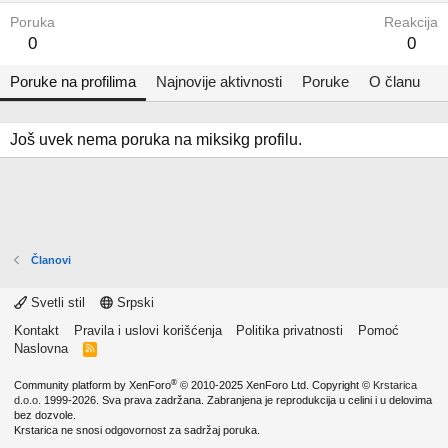
Poruka
Reakcija
0
0
Poruke na profilima
Najnovije aktivnosti
Poruke
O članu
Još uvek nema poruka na miksikg profilu.
Članovi
Svetli stil
Srpski
Kontakt
Pravila i uslovi korišćenja
Politika privatnosti
Pomoć
Naslovna
R
S
S
®
Community platform by XenForo
© 2010-2025 XenForo Ltd.
Copyright ©
Krstarica
d.o.o.
1999-2026. Sva prava zadržana. Zabranjena je reprodukcija u celini i u delovima
bez dozvole.
Krstarica ne snosi odgovornost za sadržaj poruka.