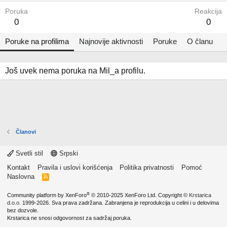
Poruka
Reakcija
0
0
Poruke na profilima
Najnovije aktivnosti
Poruke
O članu
Još uvek nema poruka na Mil_a profilu.
Članovi
Svetli stil
Srpski
Kontakt
Pravila i uslovi korišćenja
Politika privatnosti
Pomoć
Naslovna
R
S
S
®
Community platform by XenForo
© 2010-2025 XenForo Ltd.
Copyright ©
Krstarica
d.o.o.
1999-2026. Sva prava zadržana. Zabranjena je reprodukcija u celini i u delovima
bez dozvole.
Krstarica ne snosi odgovornost za sadržaj poruka.