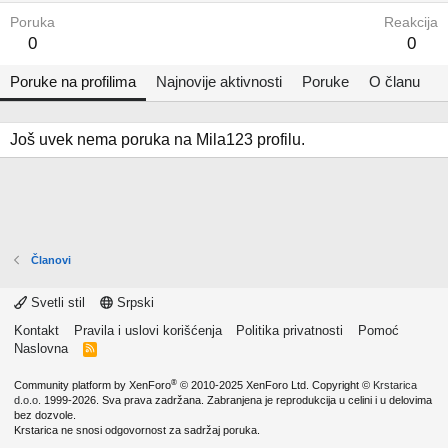
Poruka
Reakcija
0
0
Poruke na profilima
Najnovije aktivnosti
Poruke
O članu
Još uvek nema poruka na Mila123 profilu.
Članovi
Svetli stil
Srpski
Kontakt
Pravila i uslovi korišćenja
Politika privatnosti
Pomoć
Naslovna
R
S
S
®
Community platform by XenForo
© 2010-2025 XenForo Ltd.
Copyright ©
Krstarica
d.o.o.
1999-2026. Sva prava zadržana. Zabranjena je reprodukcija u celini i u delovima
bez dozvole.
Krstarica ne snosi odgovornost za sadržaj poruka.