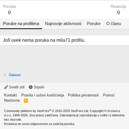
Poruka
Reakcija
0
0
Poruke na profilima
Najnovije aktivnosti
Poruke
O članu
Još uvek nema poruka na mila71 profilu.
Članovi
Svetli stil
Srpski
Kontakt
Pravila i uslovi korišćenja
Politika privatnosti
Pomoć
Naslovna
R
S
S
®
Community platform by XenForo
© 2010-2025 XenForo Ltd.
Copyright ©
Krstarica
d.o.o.
1999-2026. Sva prava zadržana. Zabranjena je reprodukcija u celini i u delovima
bez dozvole.
Krstarica ne snosi odgovornost za sadržaj poruka.