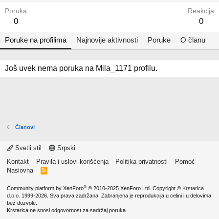
Poruka
Reakcija
0
0
Poruke na profilima
Najnovije aktivnosti
Poruke
O članu
Još uvek nema poruka na Mila_1171 profilu.
Članovi
Svetli stil
Srpski
Kontakt
Pravila i uslovi korišćenja
Politika privatnosti
Pomoć
Naslovna
R
S
S
®
Community platform by XenForo
© 2010-2025 XenForo Ltd.
Copyright ©
Krstarica
d.o.o.
1999-2026. Sva prava zadržana. Zabranjena je reprodukcija u celini i u delovima
bez dozvole.
Krstarica ne snosi odgovornost za sadržaj poruka.