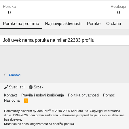
Poruka
Reakcija
0
0
Poruke na profilima
Najnovije aktivnosti
Poruke
O članu
Još uvek nema poruka na milan22333 profilu.
Članovi
Svetli stil
Srpski
Kontakt
Pravila i uslovi korišćenja
Politika privatnosti
Pomoć
Naslovna
R
S
S
®
Community platform by XenForo
© 2010-2025 XenForo Ltd.
Copyright ©
Krstarica
d.o.o.
1999-2026. Sva prava zadržana. Zabranjena je reprodukcija u celini i u delovima
bez dozvole.
Krstarica ne snosi odgovornost za sadržaj poruka.