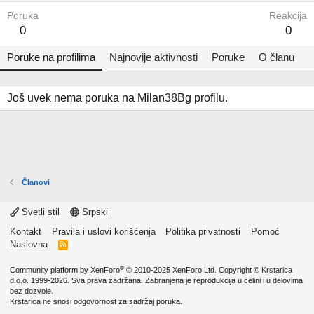
Poruka
Reakcija
0
0
Poruke na profilima
Najnovije aktivnosti
Poruke
O članu
Još uvek nema poruka na Milan38Bg profilu.
Članovi
Svetli stil
Srpski
Kontakt
Pravila i uslovi korišćenja
Politika privatnosti
Pomoć
Naslovna
R
S
S
®
Community platform by XenForo
© 2010-2025 XenForo Ltd.
Copyright ©
Krstarica
d.o.o.
1999-2026. Sva prava zadržana. Zabranjena je reprodukcija u celini i u delovima
bez dozvole.
Krstarica ne snosi odgovornost za sadržaj poruka.