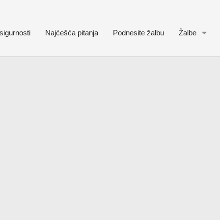
sigurnosti
Najćešća pitanja
Podnesite žalbu
Žalbe