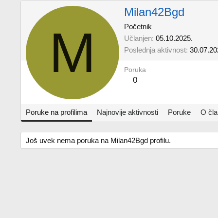
Milan42Bgd
M
Početnik
Učlanjen
05.10.2025.
Poslednja aktivnost
30.07.20
Poruka
0
Poruke na profilima
Najnovije aktivnosti
Poruke
O čl
Još uvek nema poruka na Milan42Bgd profilu.