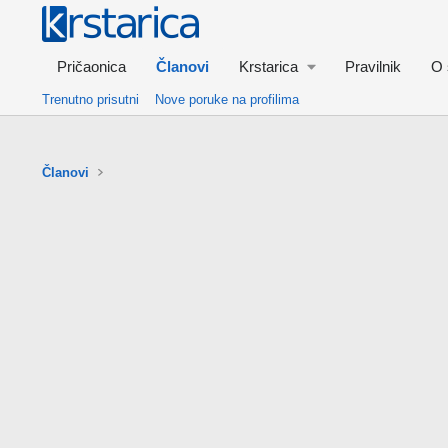
Pričaonica
Članovi
Krstarica
Pravilnik
O 
Trenutno prisutni
Nove poruke na profilima
Članovi