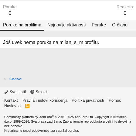
Poruka
Reakcija
0
0
Poruke na profilima
Najnovije aktivnosti
Poruke
O članu
Još uvek nema poruka na milan_s_m profilu.
Članovi
Svetli stil
Srpski
Kontakt
Pravila i uslovi korišćenja
Politika privatnosti
Pomoć
Naslovna
R
S
S
®
Community platform by XenForo
© 2010-2025 XenForo Ltd.
Copyright ©
Krstarica
d.o.o.
1999-2026. Sva prava zadržana. Zabranjena je reprodukcija u celini i u delovima
bez dozvole.
Krstarica ne snosi odgovornost za sadržaj poruka.