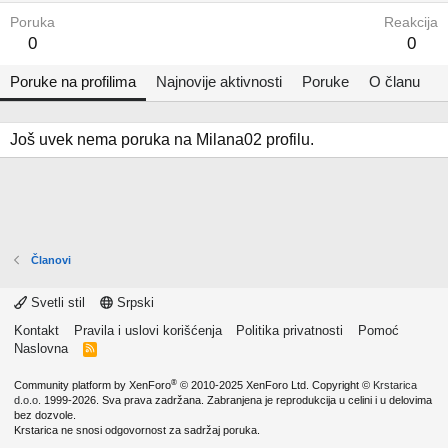
Poruka
Reakcija
0
0
Poruke na profilima
Najnovije aktivnosti
Poruke
O članu
Još uvek nema poruka na Milana02 profilu.
Članovi
Svetli stil
Srpski
Kontakt
Pravila i uslovi korišćenja
Politika privatnosti
Pomoć
Naslovna
R
S
S
®
Community platform by XenForo
© 2010-2025 XenForo Ltd.
Copyright ©
Krstarica
d.o.o.
1999-2026. Sva prava zadržana. Zabranjena je reprodukcija u celini i u delovima
bez dozvole.
Krstarica ne snosi odgovornost za sadržaj poruka.