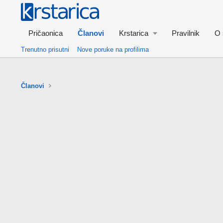
Pričaonica
Članovi
Krstarica
Pravilnik
O 
Trenutno prisutni
Nove poruke na profilima
Članovi