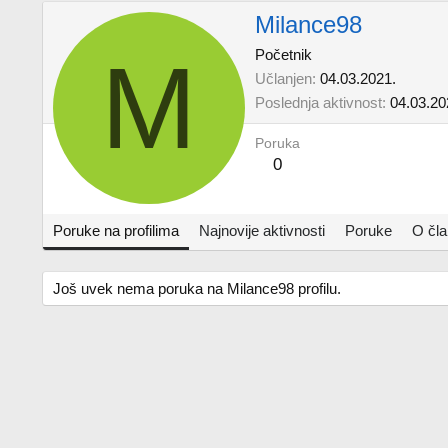
Milance98
M
Početnik
Učlanjen
04.03.2021.
Poslednja aktivnost
04.03.20
Poruka
0
Poruke na profilima
Najnovije aktivnosti
Poruke
O čl
Još uvek nema poruka na Milance98 profilu.