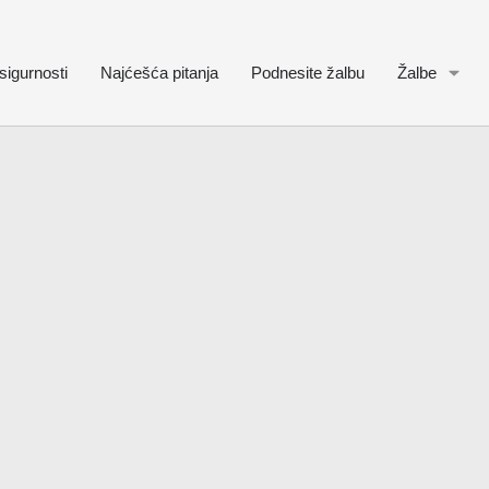
sigurnosti
Najćešća pitanja
Podnesite žalbu
Žalbe