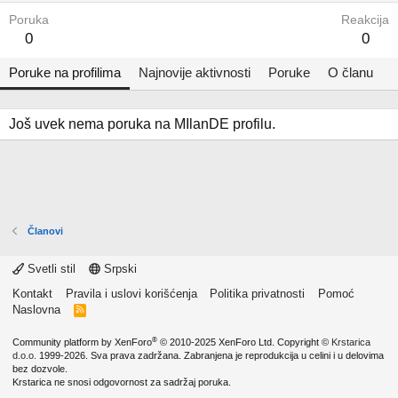
Poruka
Reakcija
0
0
Poruke na profilima
Najnovije aktivnosti
Poruke
O članu
Još uvek nema poruka na MIlanDE profilu.
Članovi
Svetli stil
Srpski
Kontakt
Pravila i uslovi korišćenja
Politika privatnosti
Pomoć
Naslovna
R
S
S
®
Community platform by XenForo
© 2010-2025 XenForo Ltd.
Copyright ©
Krstarica
d.o.o.
1999-2026. Sva prava zadržana. Zabranjena je reprodukcija u celini i u delovima
bez dozvole.
Krstarica ne snosi odgovornost za sadržaj poruka.