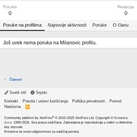
Poruka
Reakcija
0
0
Poruke na profilima
Najnovije aktivnosti
Poruke
O članu
Još uvek nema poruka na Milanovic profilu.
Članovi
Svetli stil
Srpski
Kontakt
Pravila i uslovi korišćenja
Politika privatnosti
Pomoć
Naslovna
R
S
S
®
Community platform by XenForo
© 2010-2025 XenForo Ltd.
Copyright ©
Krstarica
d.o.o.
1999-2026. Sva prava zadržana. Zabranjena je reprodukcija u celini i u delovima
bez dozvole.
Krstarica ne snosi odgovornost za sadržaj poruka.