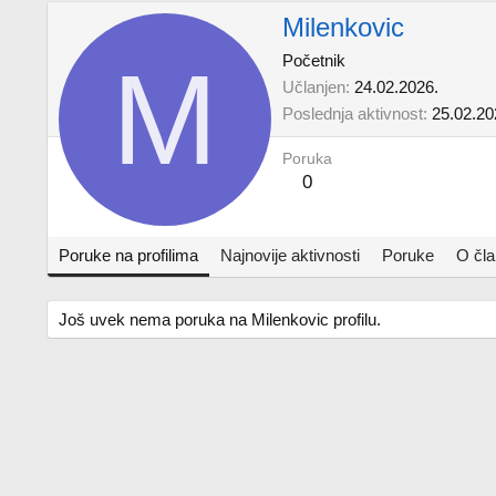
Milenkovic
M
Početnik
Učlanjen
24.02.2026.
Poslednja aktivnost
25.02.20
Poruka
0
Poruke na profilima
Najnovije aktivnosti
Poruke
O čl
Još uvek nema poruka na Milenkovic profilu.