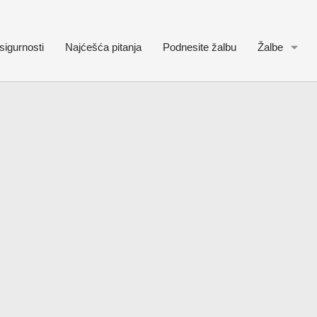
sigurnosti
Najćešća pitanja
Podnesite žalbu
Žalbe