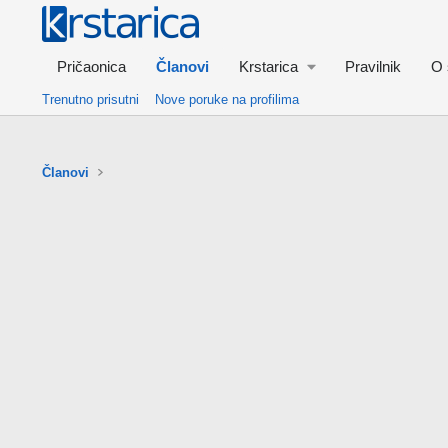
Pričaonica
Članovi
Krstarica
Pravilnik
O 
Trenutno prisutni
Nove poruke na profilima
Članovi