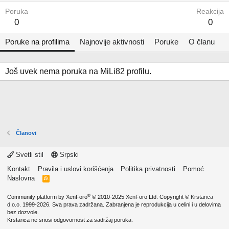
Poruka
Reakcija
0
0
Poruke na profilima
Najnovije aktivnosti
Poruke
O članu
Još uvek nema poruka na MiLi82 profilu.
Članovi
Svetli stil
Srpski
Kontakt
Pravila i uslovi korišćenja
Politika privatnosti
Pomoć
Naslovna
R
S
S
®
Community platform by XenForo
© 2010-2025 XenForo Ltd.
Copyright ©
Krstarica
d.o.o.
1999-2026. Sva prava zadržana. Zabranjena je reprodukcija u celini i u delovima
bez dozvole.
Krstarica ne snosi odgovornost za sadržaj poruka.