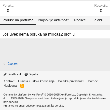
Poruka
Reakcija
0
0
Poruke na profilima
Najnovije aktivnosti
Poruke
O članu
Još uvek nema poruka na milica12 profilu.
Članovi
Svetli stil
Srpski
Kontakt
Pravila i uslovi korišćenja
Politika privatnosti
Pomoć
Naslovna
R
S
S
®
Community platform by XenForo
© 2010-2025 XenForo Ltd.
Copyright ©
Krstarica
d.o.o.
1999-2026. Sva prava zadržana. Zabranjena je reprodukcija u celini i u delovima
bez dozvole.
Krstarica ne snosi odgovornost za sadržaj poruka.