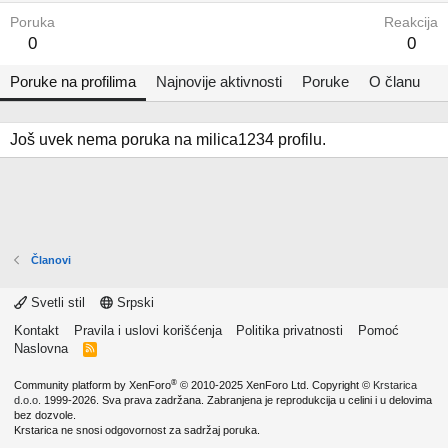
Poruka
Reakcija
0
0
Poruke na profilima
Najnovije aktivnosti
Poruke
O članu
Još uvek nema poruka na milica1234 profilu.
Članovi
Svetli stil
Srpski
Kontakt
Pravila i uslovi korišćenja
Politika privatnosti
Pomoć
Naslovna
R
S
S
®
Community platform by XenForo
© 2010-2025 XenForo Ltd.
Copyright ©
Krstarica
d.o.o.
1999-2026. Sva prava zadržana. Zabranjena je reprodukcija u celini i u delovima
bez dozvole.
Krstarica ne snosi odgovornost za sadržaj poruka.