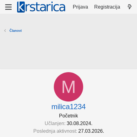
Prijava
Registracija
Članovi
M
milica1234
Početnik
Učlanjen
30.08.2024.
Poslednja aktivnost
27.03.2026.