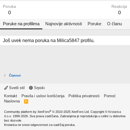
Poruka
Reakcija
0
0
Poruke na profilima
Najnovije aktivnosti
Poruke
O članu
Još uvek nema poruka na Milica5847 profilu.
Članovi
Svetli stil
Srpski
Kontakt
Pravila i uslovi korišćenja
Politika privatnosti
Pomoć
Naslovna
R
S
S
®
Community platform by XenForo
© 2010-2025 XenForo Ltd.
Copyright ©
Krstarica
d.o.o.
1999-2026. Sva prava zadržana. Zabranjena je reprodukcija u celini i u delovima
bez dozvole.
Krstarica ne snosi odgovornost za sadržaj poruka.