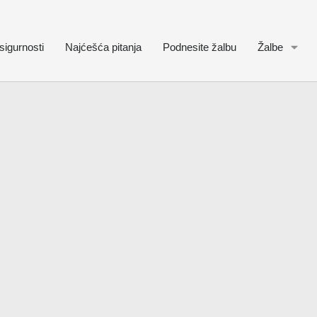
sigurnosti
Najćešća pitanja
Podnesite žalbu
Žalbe