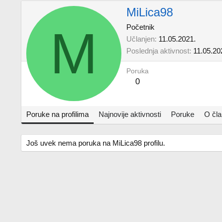
MiLica98
M
Početnik
Učlanjen
11.05.2021.
Poslednja aktivnost
11.05.20
Poruka
0
Poruke na profilima
Najnovije aktivnosti
Poruke
O čl
Još uvek nema poruka na MiLica98 profilu.