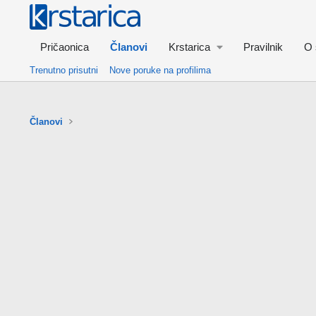
Pričaonica
Članovi
Krstarica
Pravilnik
O 
Trenutno prisutni
Nove poruke na profilima
Članovi