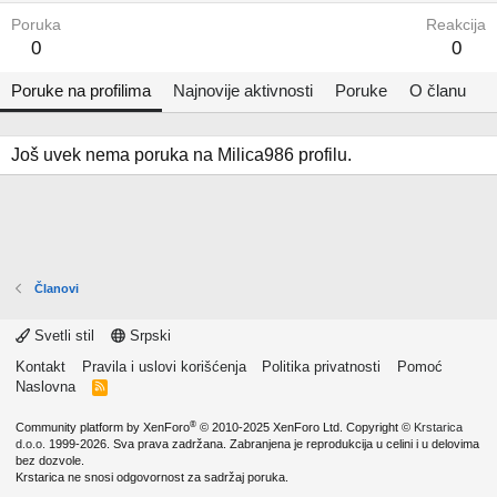
Poruka
Reakcija
0
0
Poruke na profilima
Najnovije aktivnosti
Poruke
O članu
Još uvek nema poruka na Milica986 profilu.
Članovi
Svetli stil
Srpski
Kontakt
Pravila i uslovi korišćenja
Politika privatnosti
Pomoć
Naslovna
R
S
S
®
Community platform by XenForo
© 2010-2025 XenForo Ltd.
Copyright ©
Krstarica
d.o.o.
1999-2026. Sva prava zadržana. Zabranjena je reprodukcija u celini i u delovima
bez dozvole.
Krstarica ne snosi odgovornost za sadržaj poruka.