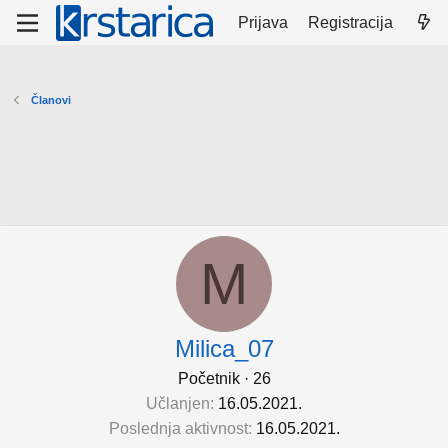
Prijava
Registracija
Članovi
M
Milica_07
Početnik
·
26
Učlanjen
16.05.2021.
Poslednja aktivnost
16.05.2021.