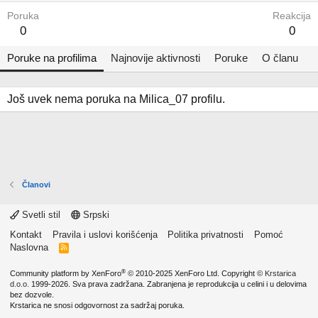
Poruka
Reakcija
0
0
Poruke na profilima
Najnovije aktivnosti
Poruke
O članu
Još uvek nema poruka na Milica_07 profilu.
Članovi
Svetli stil
Srpski
Kontakt
Pravila i uslovi korišćenja
Politika privatnosti
Pomoć
Naslovna
R
S
S
®
Community platform by XenForo
© 2010-2025 XenForo Ltd.
Copyright ©
Krstarica
d.o.o.
1999-2026. Sva prava zadržana. Zabranjena je reprodukcija u celini i u delovima
bez dozvole.
Krstarica ne snosi odgovornost za sadržaj poruka.