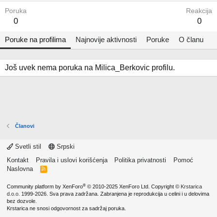
Poruka
Reakcija
0
0
Poruke na profilima
Najnovije aktivnosti
Poruke
O članu
Još uvek nema poruka na Milica_Berkovic profilu.
Članovi
Svetli stil
Srpski
Kontakt
Pravila i uslovi korišćenja
Politika privatnosti
Pomoć
Naslovna
R
S
S
®
Community platform by XenForo
© 2010-2025 XenForo Ltd.
Copyright ©
Krstarica
d.o.o.
1999-2026. Sva prava zadržana. Zabranjena je reprodukcija u celini i u delovima
bez dozvole.
Krstarica ne snosi odgovornost za sadržaj poruka.