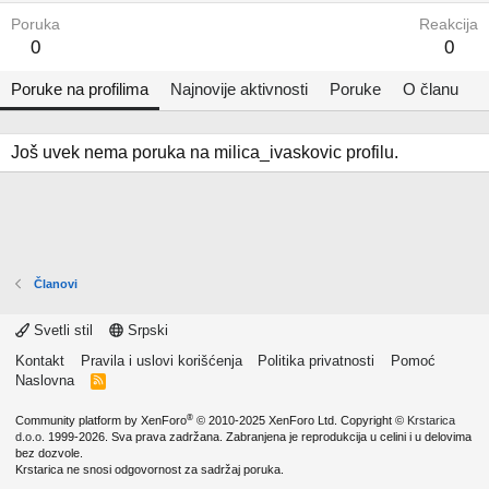
Poruka
Reakcija
0
0
Poruke na profilima
Najnovije aktivnosti
Poruke
O članu
Još uvek nema poruka na milica_ivaskovic profilu.
Članovi
Svetli stil
Srpski
Kontakt
Pravila i uslovi korišćenja
Politika privatnosti
Pomoć
Naslovna
R
S
S
®
Community platform by XenForo
© 2010-2025 XenForo Ltd.
Copyright ©
Krstarica
d.o.o.
1999-2026. Sva prava zadržana. Zabranjena je reprodukcija u celini i u delovima
bez dozvole.
Krstarica ne snosi odgovornost za sadržaj poruka.