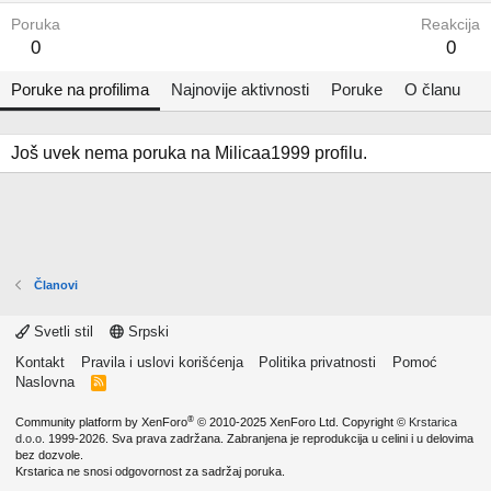
Poruka
Reakcija
0
0
Poruke na profilima
Najnovije aktivnosti
Poruke
O članu
Još uvek nema poruka na Milicaa1999 profilu.
Članovi
Svetli stil
Srpski
Kontakt
Pravila i uslovi korišćenja
Politika privatnosti
Pomoć
Naslovna
R
S
S
®
Community platform by XenForo
© 2010-2025 XenForo Ltd.
Copyright ©
Krstarica
d.o.o.
1999-2026. Sva prava zadržana. Zabranjena je reprodukcija u celini i u delovima
bez dozvole.
Krstarica ne snosi odgovornost za sadržaj poruka.